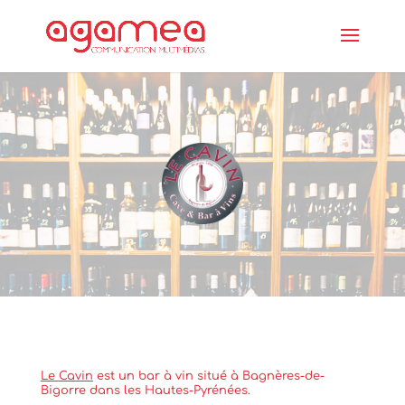
Le
Cavin
est un bar à vin situé à Bagnères-de-
Bigorre dans les Hautes-Pyrénées.