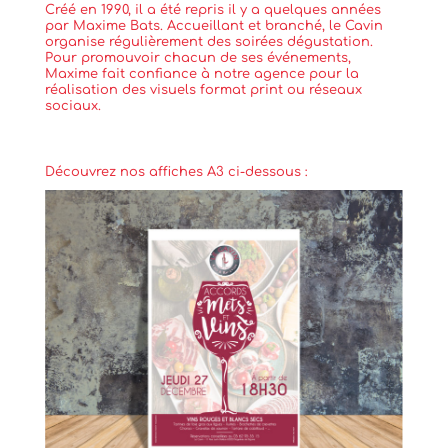
Créé en 1990, il a été repris il y a quelques années
par Maxime Bats. Accueillant et branché, le Cavin
organise régulièrement des soirées dégustation.
Pour promouvoir chacun de ses événements,
Maxime fait confiance à notre agence pour la
réalisation des visuels format print ou réseaux
sociaux.
Découvrez nos affiches A3 ci-dessous :