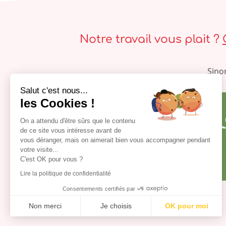
Notre travail vous plait ?
Sino
Salut c'est nous...
les Cookies !
On a attendu d'être sûrs que le contenu
de ce site vous intéresse avant de
vous déranger, mais on aimerait bien vous accompagner pendant
votre visite...
C'est OK pour vous ?
Lire la politique de confidentialité
Consentements certifiés par
Chez Octave
Non merci
Je choisis
OK pour moi
Plateforme de Gestion du Consentement : Personnalisez vos Optio
Axeptio consent